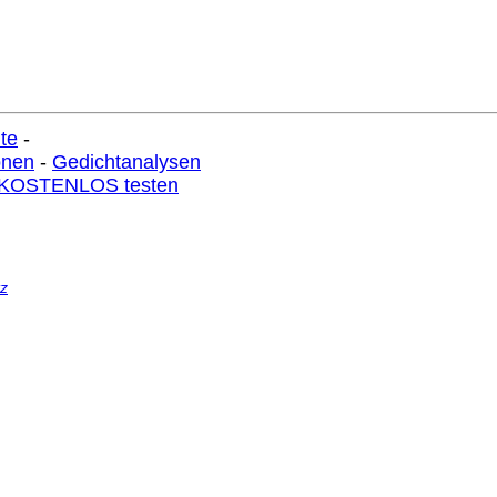
te
-
onen
-
Gedichtanalysen
r KOSTENLOS testen
z