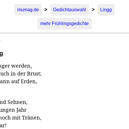
>
>
mumag.de
Gedichtauswahl
Lingg
mehr Frühlingsgedichte
g
g
nger werden,
uch in der Brust;
dann auf Erden,
und Sehnen,
jungen Jahr
noch mit Tränen,
ar!