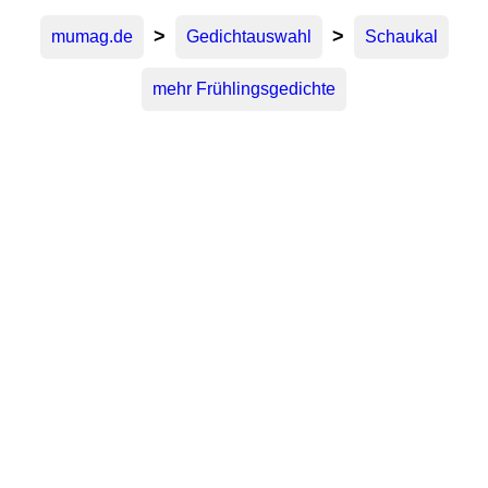
>
>
mumag.de
Gedichtauswahl
Schaukal
mehr Frühlingsgedichte